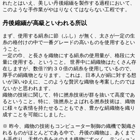
れたとはいえ、美しい丹後縮緬を製作する過程において、
このような手作業がやはりなくてはならない工程です。
丹後縮緬が高級といわれる所以
まず、使用する絹糸に節（ふし）が無く、太さが一定の生
糸の格付けの中で一番グレードの高いものを使用するとい
うこと。
一定の巾、と長さを織物にする絹糸の使用量が、格段に大
量に使用する、ということ。 世界中に絹織物はたくさん存
在しますが、数倍??約３０倍の絹糸を使用しているので、
厚手の絹織物となります。 これは、日本人が絹に対する想
いが深いゆえに、このような贅沢な織物を考案したのでは
ないかと思われます。
織物の技術に関して、特に撚糸技術が群を抜いて高度であ
るということ。特に、強撚糸とよばれる撚糸技術は、織物
に様々な表情を持たせることもでき、豊かな絹織物を織り
成すことを可能にしました。
※ 昨今、織物の技術もコンピューター制御の織機で製織さ
れるものがほとんどである中で、丹後の織物は、あくまで
も手作り、天然の糸をそのまま織物にすべく、テンション