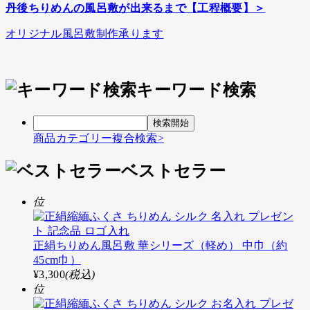
丹後ちりめんの風呂敷が出来るまで【工程概要】＞
オリジナル風呂敷制作承ります
キーワード検索
商品カテゴリー複合検索>
ベストセラー
位
正絹ちりめん風呂敷 華シリーズ（軽め） 中巾（約
45cm巾）
¥3,300
(税込)
位