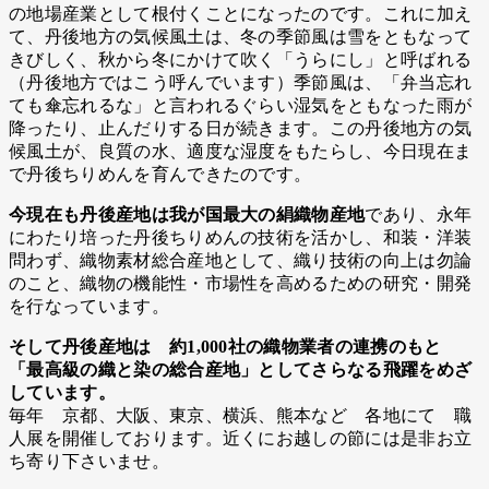
の地場産業として根付くことになったのです。これに加え
て、丹後地方の気候風土は、冬の季節風は雪をともなって
きびしく、秋から冬にかけて吹く「うらにし」と呼ばれる
（丹後地方ではこう呼んでいます）季節風は、「弁当忘れ
ても傘忘れるな」と言われるぐらい湿気をともなった雨が
降ったり、止んだりする日が続きます。この丹後地方の気
候風土が、良質の水、適度な湿度をもたらし、今日現在ま
で丹後ちりめんを育んできたのです。
今現在も丹後産地は我が国最大の絹織物産地
であり、永年
にわたり培った丹後ちりめんの技術を活かし、和装・洋装
問わず、織物素材総合産地として、織り技術の向上は勿論
のこと、織物の機能性・市場性を高めるための研究・開発
を行なっています。
そして丹後産地は 約1,000社の織物業者の連携のもと
「最高級の織と染の総合産地」としてさらなる飛躍をめざ
しています。
毎年 京都、大阪、東京、横浜、熊本など 各地にて 職
人展を開催しております。近くにお越しの節には是非お立
ち寄り下さいませ。