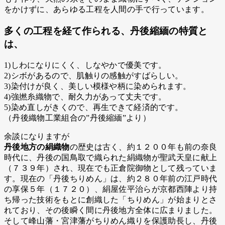
をかけずに、あらゆる工程を人間の手で行っています。
多くの工程を経て作られる、丹後縮緬の特質と
は、
1)しわになりにくく、しなやかで優美です。
2)シボがあるので、肌触りの感触がすばらしい。
3)染付けが良く、美しい模様や柄に染められます。
4)強撚糸織物で、耐久力があって丈夫です。
5)染め直しがきくので、再生できて経済的です。
（丹後織物工業組合の”丹後縮緬”より）
余談になりますが
丹後地方の絹織物
の歴史は古く、約１２００年も前の奈良
時代に、丹後の国鳥取で織られた絹織物が聖武天皇に献上
（７３９年）され、現在でも正倉院御物として残っていま
す。現在の「丹後ちりめん」は、約２８０年前の江戸時代
の享保５年（１７２０）、絹屋佐平治らが京都西陣より持
ち帰った技術をもとに創織した「ちりめん」が始まりとさ
れており、その後瞬く間に丹後地方全体に広まりました。
そして峰山藩・宮津藩がちりめん織りを保護助長し、丹後