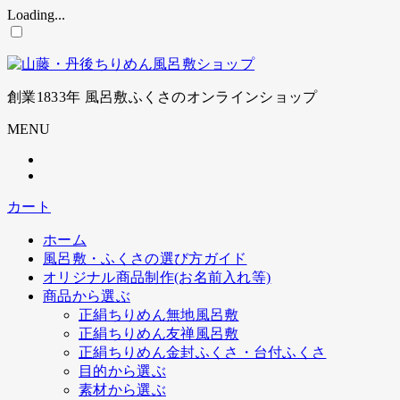
Loading...
コ
ン
テ
ン
創業1833年 風呂敷ふくさのオンラインショップ
ツ
に
MENU
ス
キ
ッ
プ
カート
ホーム
風呂敷・ふくさの選び方ガイド
オリジナル商品制作(お名前入れ等)
商品から選ぶ
正絹ちりめん無地風呂敷
正絹ちりめん友禅風呂敷
正絹ちりめん金封ふくさ・台付ふくさ
目的から選ぶ
素材から選ぶ