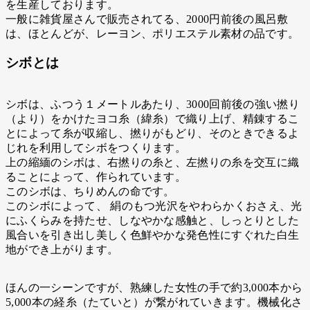
を生産しております。
一般に雑貨屋さんで販売されてる、2000円前後の風呂敷
は、ほとんどが、レーヨン、ポリエステル素材の品です。
シボとは
シボは、ふつう１メートルあたり、3000回前後の強い撚り
（より）をかけたヨコ糸（緯糸）で織り上げ、精錬するこ
とによって糸が収縮し、撚りがもどり、そのときできるよ
じれを利用してシボをつくります。
上の縮緬のシボは、右撚りの糸と、左撚りの糸を交互に織
ることによって、作られています。
このシボは、ちりめんの命です。
このシボによって、 絹のもつ光沢をやわらかくおさえ、光
にふくらみを持たせ、しなやかな感触と、しっとりとした
風合いを引き出し美しく色鮮やかな発色性にすぐれた白生
地ができ上がります。
ほんの一シーンですが、熟練した女性の手で約3,000本から
5,000本の経糸（たていと）が繋がれていきます。機械化さ