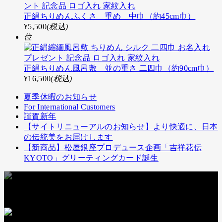
正絹ちりめんふくさ 重め 中巾（約45cm巾）
¥5,500
(税込)
位
正絹ちりめん風呂敷 並の重さ 二四巾（約90cm巾）
¥16,500
(税込)
夏季休暇のお知らせ
For International Customers
謹賀新年
【サイトリニューアルのお知らせ】より快適に、日本
の伝統美をお届けします
【新商品】松屋銀座プロデュース企画「吉祥花伝
KYOTO」グリーティングカード誕生
お支払いには下記クレジットカードもお使いいただけます