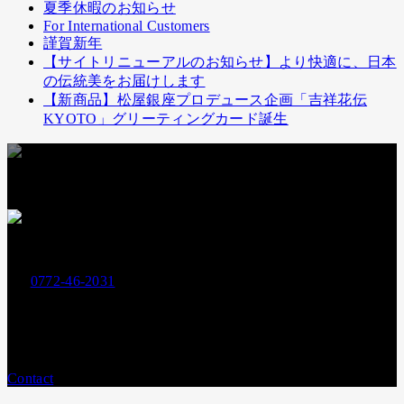
夏季休暇のお知らせ
For International Customers
謹賀新年
【サイトリニューアルのお知らせ】より快適に、日本
の伝統美をお届けします
【新商品】松屋銀座プロデュース企画「吉祥花伝
KYOTO」グリーティングカード誕生
お支払いには下記クレジットカードもお使いいただけます
お電話でのお問い合わせ
0772-46-2031
Tel.
営業時間：
平日9:00〜17:00
メールでのお問い合わせ
Contact