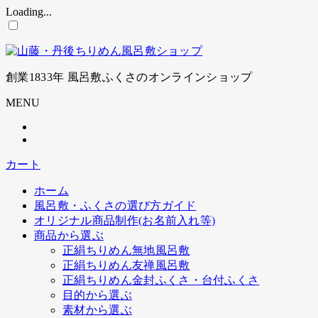
Loading...
コ
ン
テ
ン
創業1833年 風呂敷ふくさのオンラインショップ
ツ
に
MENU
ス
キ
ッ
プ
カート
ホーム
風呂敷・ふくさの選び方ガイド
オリジナル商品制作(お名前入れ等)
商品から選ぶ
正絹ちりめん無地風呂敷
正絹ちりめん友禅風呂敷
正絹ちりめん金封ふくさ・台付ふくさ
目的から選ぶ
素材から選ぶ