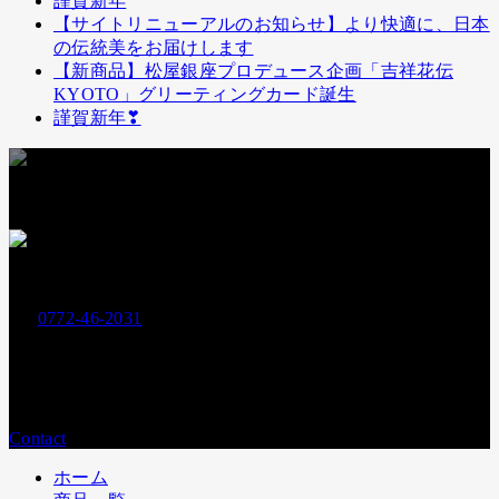
謹賀新年
【サイトリニューアルのお知らせ】より快適に、日本
の伝統美をお届けします
【新商品】松屋銀座プロデュース企画「吉祥花伝
KYOTO」グリーティングカード誕生
謹賀新年❣
お支払いには下記クレジットカードもお使いいただけます
お電話でのお問い合わせ
0772-46-2031
Tel.
営業時間：
平日9:00〜17:00
メールでのお問い合わせ
Contact
ホーム