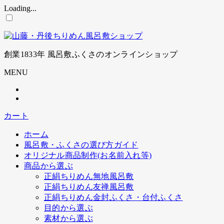
Loading...
コ
ン
テ
ン
創業1833年 風呂敷ふくさのオンラインショップ
ツ
に
MENU
ス
キ
ッ
プ
カート
ホーム
風呂敷・ふくさの選び方ガイド
オリジナル商品制作(お名前入れ等)
商品から選ぶ
正絹ちりめん無地風呂敷
正絹ちりめん友禅風呂敷
正絹ちりめん金封ふくさ・台付ふくさ
目的から選ぶ
素材から選ぶ