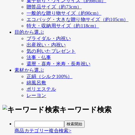
菓子折り・ワインサイズ（約68cm）
贈答品サイズ（約73cm）
一般的な贈り物サイズ（約90cm）
エコバッグ・大きな贈り物サイズ（約105cm）
特大・収納用サイズ（約118cm）
目的から選ぶ
ブライダル・内祝い
出産祝い・内祝い
気の利いたプレゼント
法事・仏事
還暦・喜寿・米寿・長寿祝い
素材から選ぶ
正絹（シルク100%）
綿風呂敷
ポリエステル
レーヨン
キーワード検索
商品カテゴリー複合検索>