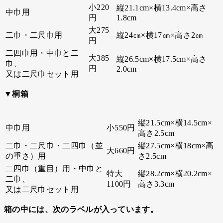
小220
縦21.1cm×横13.4cm×高さ
中巾用
円
1.8cm
大275
二巾・二尺巾用
縦24㎝×横17㎝×高さ2㎝
円
二四巾用・中巾と二
大385
縦26.5cm×横17.5cm×高さ
巾、
円
2.0cm
又は二尺巾セット用
▼桐箱
縦21.5cm×横14.5cm×
中巾用
小550円
高さ2.5cm
二巾・二尺巾・二四巾（並
縦27.5cm×横18cm×高
大660円
の重さ）用
さ2.5cm
二四巾（重目）用・中巾と
特大
縦28.2cm×横20.2cm×
二巾、
1100円
高さ3.3cm
又は二尺巾セット用
箱の中には、次のラベルが入っています。