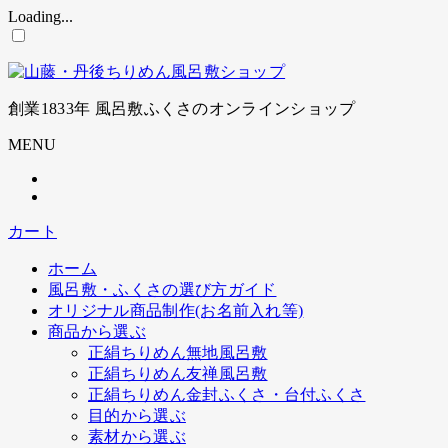
Loading...
コ
ン
テ
ン
創業1833年 風呂敷ふくさのオンラインショップ
ツ
に
MENU
ス
キ
ッ
プ
カート
ホーム
風呂敷・ふくさの選び方ガイド
オリジナル商品制作(お名前入れ等)
商品から選ぶ
正絹ちりめん無地風呂敷
正絹ちりめん友禅風呂敷
正絹ちりめん金封ふくさ・台付ふくさ
目的から選ぶ
素材から選ぶ