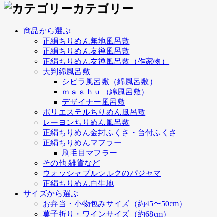
カテゴリー
商品から選ぶ
正絹ちりめん無地風呂敷
正絹ちりめん友禅風呂敷
正絹ちりめん友禅風呂敷（作家物）
大判綿風呂敷
シビラ風呂敷（綿風呂敷）
ｍａｓｈｕ（綿風呂敷）
デザイナー風呂敷
ポリエステルちりめん風呂敷
レーヨンちりめん風呂敷
正絹ちりめん金封ふくさ・台付ふくさ
正絹ちりめんマフラー
刷毛目マフラー
その他 雑貨など
ウォッシャブルシルクのパジャマ
正絹ちりめん白生地
サイズから選ぶ
お弁当・小物包みサイズ（約45〜50cm）
菓子折り・ワインサイズ（約68cm）