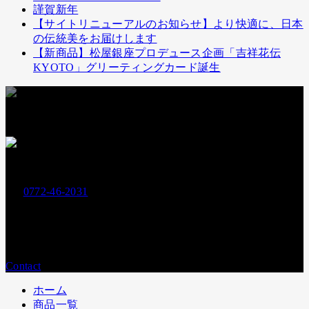
謹賀新年
【サイトリニューアルのお知らせ】より快適に、日本
の伝統美をお届けします
【新商品】松屋銀座プロデュース企画「吉祥花伝
KYOTO」グリーティングカード誕生
お支払いには下記クレジットカードもお使いいただけます
お電話でのお問い合わせ
0772-46-2031
Tel.
営業時間：
平日9:00〜17:00
メールでのお問い合わせ
Contact
ホーム
商品一覧