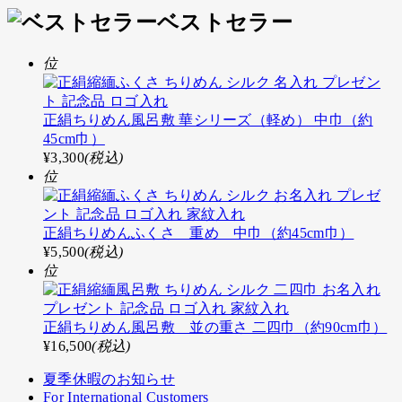
ベストセラー
位
正絹ちりめん風呂敷 華シリーズ（軽め） 中巾（約
45cm巾）
¥3,300
(税込)
位
正絹ちりめんふくさ 重め 中巾（約45cm巾）
¥5,500
(税込)
位
正絹ちりめん風呂敷 並の重さ 二四巾（約90cm巾）
¥16,500
(税込)
夏季休暇のお知らせ
For International Customers