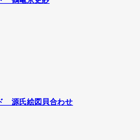
ード 鶴亀京更紗
ード 源氏絵図貝合わせ