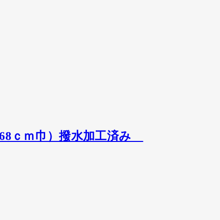
約68ｃｍ巾）撥水加工済み