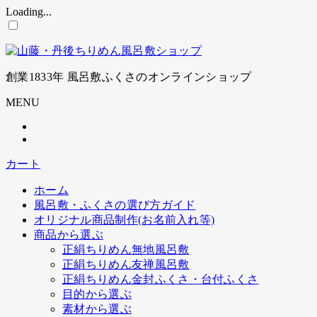
Loading...
コ
ン
テ
ン
創業1833年 風呂敷ふくさのオンラインショップ
ツ
に
MENU
ス
キ
ッ
プ
カート
ホーム
風呂敷・ふくさの選び方ガイド
オリジナル商品制作(お名前入れ等)
商品から選ぶ
正絹ちりめん無地風呂敷
正絹ちりめん友禅風呂敷
正絹ちりめん金封ふくさ・台付ふくさ
目的から選ぶ
素材から選ぶ