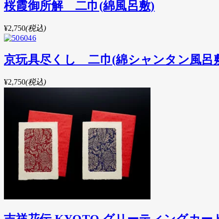
桜霞御所解 二巾(綿風呂敷)
¥2,750
(税込)
京玩具尽くし 二巾(綿シャンタン風呂敷
¥2,750
(税込)