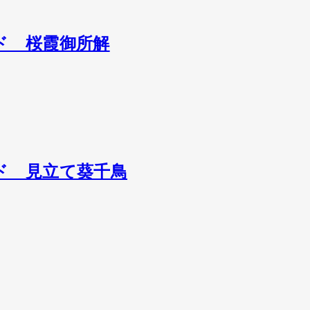
ード 桜霞御所解
ード 見立て葵千鳥