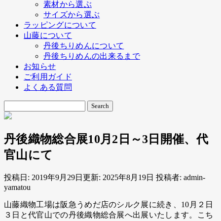
素材から選ぶ
サイズから選ぶ
ラッピングについて
山藤について
丹後ちりめんについて
丹後ちりめんの出来るまで
お知らせ
ご利用ガイド
よくある質問
丹後織物総合展10月2日～3日開催、代
官山にて
投稿日:
2019年9月29日
更新: 2025年8月19日
投稿者:
admin-
yamatou
山藤織物工場は阪急うめだ店のシルク展に続き、10月２日
３日と代官山での丹後織物総合展へ出展いたします。こち