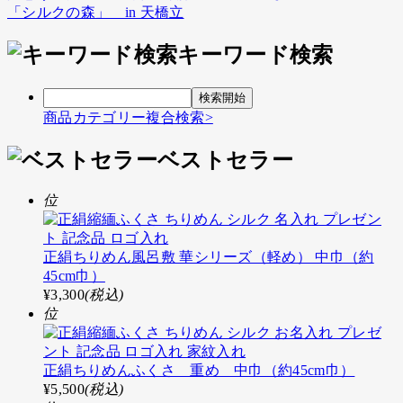
「シルクの森」 in 天橋立
稿
キーワード検索
ナ
ビ
ゲ
商品カテゴリー複合検索>
ー
ベストセラー
シ
ョ
位
ン
正絹ちりめん風呂敷 華シリーズ（軽め） 中巾（約
45cm巾）
¥3,300
(税込)
位
正絹ちりめんふくさ 重め 中巾（約45cm巾）
¥5,500
(税込)