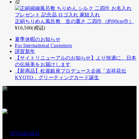
位
正絹ちりめん風呂敷 並の重さ 二四巾（約90cm巾）
¥16,500
(税込)
夏季休暇のお知らせ
For International Customers
謹賀新年
【サイトリニューアルのお知らせ】より快適に、日本
の伝統美をお届けします
【新商品】松屋銀座プロデュース企画「吉祥花伝
KYOTO」グリーティングカード誕生
お支払いには下記クレジットカードもお使いいただけます
お電話でのお問い合わせ
0772-46-2031
Tel.