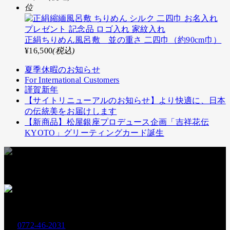
位
正絹ちりめん風呂敷 並の重さ 二四巾（約90cm巾）
¥16,500
(税込)
夏季休暇のお知らせ
For International Customers
謹賀新年
【サイトリニューアルのお知らせ】より快適に、日本
の伝統美をお届けします
【新商品】松屋銀座プロデュース企画「吉祥花伝
KYOTO」グリーティングカード誕生
お支払いには下記クレジットカードもお使いいただけます
お電話でのお問い合わせ
0772-46-2031
Tel.