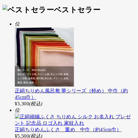
ベストセラー
位
正絹ちりめん風呂敷 華シリーズ（軽め） 中巾（約
45cm巾）
¥3,300
(税込)
位
正絹ちりめんふくさ 重め 中巾（約45cm巾）
¥5,500
(税込)