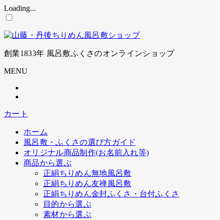
Loading...
コ
ン
テ
ン
創業1833年 風呂敷ふくさのオンラインショップ
ツ
に
MENU
ス
キ
ッ
プ
カート
ホーム
風呂敷・ふくさの選び方ガイド
オリジナル商品制作(お名前入れ等)
商品から選ぶ
正絹ちりめん無地風呂敷
正絹ちりめん友禅風呂敷
正絹ちりめん金封ふくさ・台付ふくさ
目的から選ぶ
素材から選ぶ