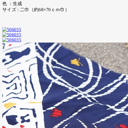
色 ：生成
サイズ : 二巾（約68×70ｃｍ巾）