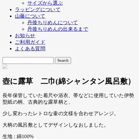
サイズから選ぶ
ラッピングについて
山藤について
丹後ちりめんについて
丹後ちりめんの出来るまで
お知らせ
ご利用ガイド
よくある質問
壺に露草 二巾(綿シャンタン風呂敷）
長年保管していた着尺や浴衣、帯などに使用していた伊勢
型紙の柄、古典的な露草柄と、
少し変わったレトロな壷の文様を合わせアレンジ。
大柄の風呂敷としてデザインしなおしました。
生地 : 綿100%