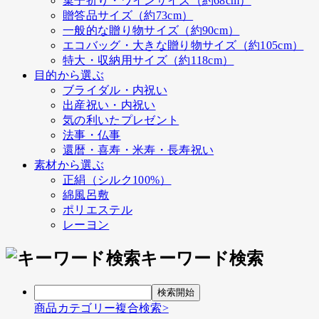
菓子折り・ワインサイズ（約68cm）
贈答品サイズ（約73cm）
一般的な贈り物サイズ（約90cm）
エコバッグ・大きな贈り物サイズ（約105cm）
特大・収納用サイズ（約118cm）
目的から選ぶ
ブライダル・内祝い
出産祝い・内祝い
気の利いたプレゼント
法事・仏事
還暦・喜寿・米寿・長寿祝い
素材から選ぶ
正絹（シルク100%）
綿風呂敷
ポリエステル
レーヨン
キーワード検索
商品カテゴリー複合検索>