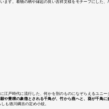
す。着物の柄や縁起の良い吉祥文様をモチーフにした、ALL H
こに江戸時代に流行した、何かを別のものになぞらえるユニー
願や豊穣の象徴とされる千鳥が、竹から燕へと、葵が千鳥に
らしも徳川綱吉の定め小紋。