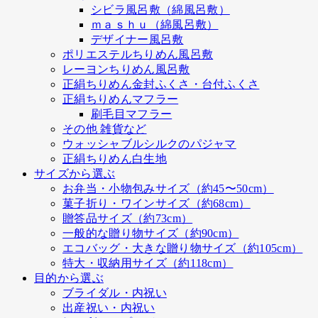
シビラ風呂敷（綿風呂敷）
ｍａｓｈｕ（綿風呂敷）
デザイナー風呂敷
ポリエステルちりめん風呂敷
レーヨンちりめん風呂敷
正絹ちりめん金封ふくさ・台付ふくさ
正絹ちりめんマフラー
刷毛目マフラー
その他 雑貨など
ウォッシャブルシルクのパジャマ
正絹ちりめん白生地
サイズから選ぶ
お弁当・小物包みサイズ（約45〜50cm）
菓子折り・ワインサイズ（約68cm）
贈答品サイズ（約73cm）
一般的な贈り物サイズ（約90cm）
エコバッグ・大きな贈り物サイズ（約105cm）
特大・収納用サイズ（約118cm）
目的から選ぶ
ブライダル・内祝い
出産祝い・内祝い