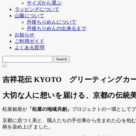
サイズから選ぶ
ラッピングについて
山藤について
丹後ちりめんについて
丹後ちりめんの出来るまで
お知らせ
ご利用ガイド
よくある質問
吉祥花伝 KYOTO グリーティングカ
大切な人に想いを届ける、京都の伝統
松屋銀座が
「松屋の地域共創」
プロジェクトの一環として
京都に息づく美と、職人たちの手仕事から生まれた心を包
柄を染め上げ ました。