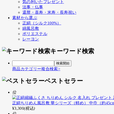
気の利いたプレゼント
法事・仏事
還暦・喜寿・米寿・長寿祝い
素材から選ぶ
正絹（シルク100%）
綿風呂敷
ポリエステル
レーヨン
キーワード検索
商品カテゴリー複合検索>
ベストセラー
位
正絹ちりめん風呂敷 華シリーズ（軽め） 中巾（約45c
¥3,300
(税込)
位