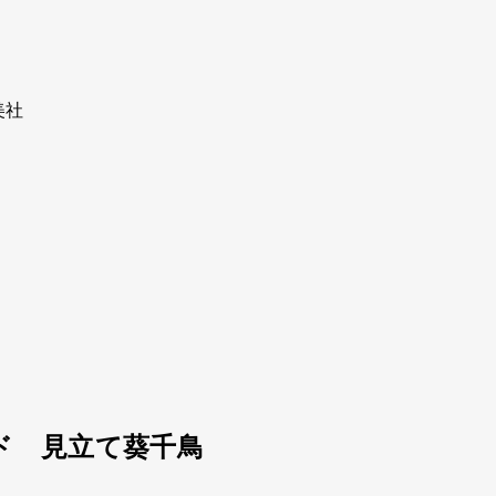
美社
ード 見立て葵千鳥