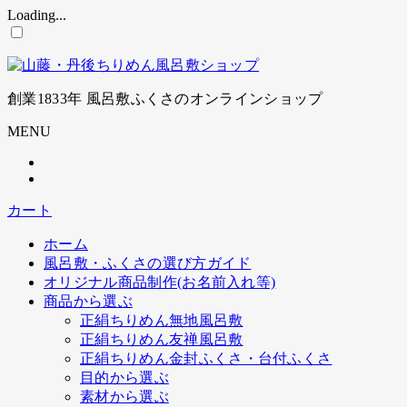
Loading...
コ
ン
テ
ン
創業1833年 風呂敷ふくさのオンラインショップ
ツ
に
MENU
ス
キ
ッ
プ
カート
ホーム
風呂敷・ふくさの選び方ガイド
オリジナル商品制作(お名前入れ等)
商品から選ぶ
正絹ちりめん無地風呂敷
正絹ちりめん友禅風呂敷
正絹ちりめん金封ふくさ・台付ふくさ
目的から選ぶ
素材から選ぶ