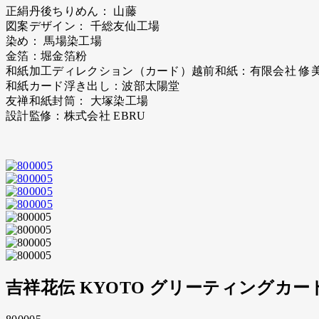
正絹丹後ちりめん： 山藤
図案デザイン： 千総友仙工場
染め： 馬場染工場
金箔：堀金箔粉
和紙加工ディレクション（カード）越前和紙：有限会社 修
和紙カード浮き出し：波部太陽堂
友禅和紙封筒： 大塚染工場
設計監修：株式会社 EBRU
吉祥花伝 KYOTO グリーティングカ