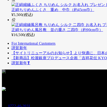
正絹ちりめんふくさ 重め 中巾（約45cm巾）
¥5,500
(税込)
位
正絹ちりめん風呂敷 並の重さ 二四巾（約90cm巾）
¥16,500
(税込)
For International Customers
謹賀新年
【サイトリニューアルのお知らせ】より快適に、日本
【新商品】松屋銀座プロデュース企画「吉祥花伝 KY
謹賀新年❣
お支払いには下記クレジットカードもお使いいただけます
お電話でのお問い合わせ
0772-46-2031
Tel.