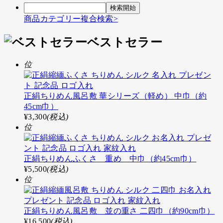
ゲ
商品カテゴリー複合検索>
ー
シ
ベストセラー
ョ
位
ン
正絹ちりめん風呂敷 華シリーズ（軽め） 中巾（約
45cm巾）
¥3,300
(税込)
位
正絹ちりめんふくさ 重め 中巾（約45cm巾）
¥5,500
(税込)
位
正絹ちりめん風呂敷 並の重さ 二四巾（約90cm巾）
¥16,500
(税込)