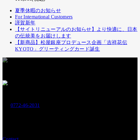
夏季休暇のお知らせ
For International Customers
謹賀新年
【サイトリニューアルのお知らせ】より快適に、日本
の伝統美をお届けします
【新商品】松屋銀座プロデュース企画「吉祥花伝
KYOTO」グリーティングカード誕生
お支払いには下記クレジットカードもお使いいただけます
お電話でのお問い合わせ
0772-46-2031
Tel.
営業時間：
平日9:00〜17:00
メールでのお問い合わせ
Contact