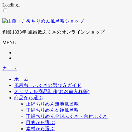
Loading...
コ
ン
テ
ン
創業1833年 風呂敷ふくさのオンラインショップ
ツ
に
MENU
ス
キ
ッ
プ
カート
ホーム
風呂敷・ふくさの選び方ガイド
オリジナル商品制作(お名前入れ等)
商品から選ぶ
正絹ちりめん無地風呂敷
正絹ちりめん友禅風呂敷
正絹ちりめん金封ふくさ・台付ふくさ
目的から選ぶ
素材から選ぶ