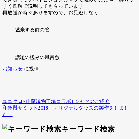
すく図解で説明してもらっています。
再放送が時々ありますので、お見逃しなく！
撚糸する前の管
話題の極みの風呂敷
お知らせ
に投稿
ユニクロ×山藤織物工場コラボTシャツのご紹介
投
和楽器サミット2018 オリジナルグッズの製作をしまし
稿
た！
ナ
キーワード検索
ビ