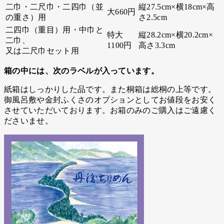
二巾・二尺巾・二四巾（並
縦27.5cm×横18cm×高
大660円
の重さ）用
さ2.5cm
二四巾（重目）用・中巾と
特大
縦28.2cm×横20.2cm×
二巾、
1100円
高さ3.3cm
又は二尺巾セット用
箱の中には、次のラベルが入っています。
紙箱はしっかりした品です。また桐箱は総桐の上等です。
御風呂敷や金封ふくさのオプションとしてお値段をお安く
させていただいております。お箱のみのご購入はご遠慮く
ださいませ。