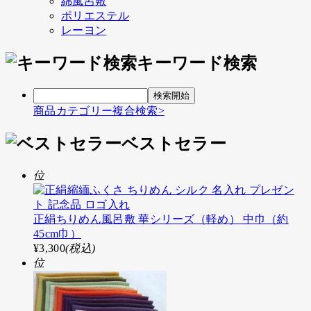
綿風呂敷
ポリエステル
レーヨン
キーワード検索
商品カテゴリー複合検索>
ベストセラー
位
正絹ちりめん風呂敷 華シリーズ（軽め） 中巾（約
45cm巾）
¥3,300
(税込)
位