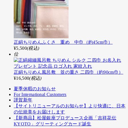
正絹ちりめんふくさ 重め 中巾（約45cm巾）
¥5,500
(税込)
位
正絹ちりめん風呂敷 並の重さ 二四巾（約90cm巾）
¥16,500
(税込)
夏季休暇のお知らせ
For International Customers
謹賀新年
【サイトリニューアルのお知らせ】より快適に、日本
の伝統美をお届けします
【新商品】松屋銀座プロデュース企画「吉祥花伝
KYOTO」グリーティングカード誕生