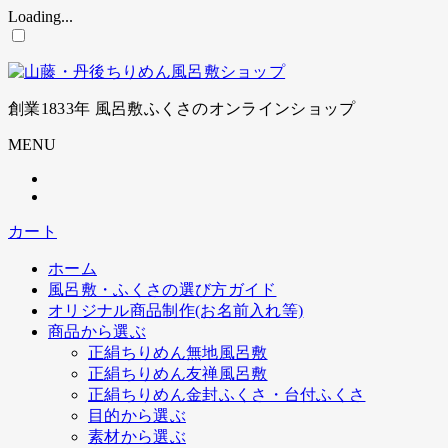
Loading...
コ
ン
テ
ン
創業1833年 風呂敷ふくさのオンラインショップ
ツ
に
MENU
ス
キ
ッ
プ
カート
ホーム
風呂敷・ふくさの選び方ガイド
オリジナル商品制作(お名前入れ等)
商品から選ぶ
正絹ちりめん無地風呂敷
正絹ちりめん友禅風呂敷
正絹ちりめん金封ふくさ・台付ふくさ
目的から選ぶ
素材から選ぶ