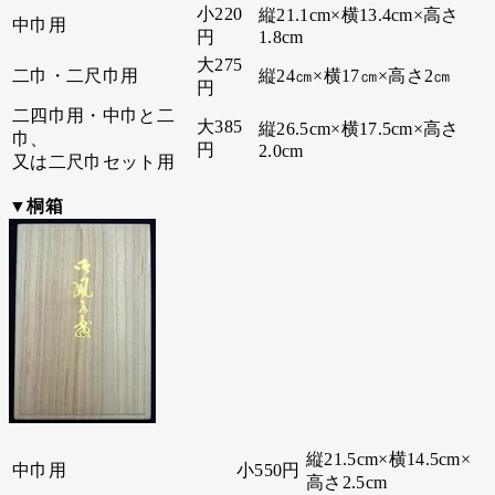
小220
縦21.1cm×横13.4cm×高さ
中巾用
円
1.8cm
大275
二巾・二尺巾用
縦24㎝×横17㎝×高さ2㎝
円
二四巾用・中巾と二
大385
縦26.5cm×横17.5cm×高さ
巾、
円
2.0cm
又は二尺巾セット用
▼桐箱
縦21.5cm×横14.5cm×
中巾用
小550円
高さ2.5cm