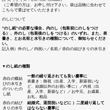
（ご希望の方は、お申し付け下さい。袋は品物に合わせて
こちらで選ばせていただきます）
のしについて
”のし紙”の必要な場合、内のし（包装前にのしをつけ
る）、外のし（包装後のしを つける）のいずれ、また、表
書き、とお名前と水引きの種類について、御知らせくださ
い。
記入例）外のし／内祝い／名前／赤白の結びきりの水引き
▼のし紙の種類
一般の繰り返されても良い慶事に
赤白の蝶結
表書き：御祝（出産、入学、新築祝いな
びの水引き
ど、結婚以外のお祝い事に）／内祝（出
のついたの
産、入学、新築など）／お中元、お歳暮、
し紙
お礼、粗品
赤白の結び
結婚式、退院祝いなどに ）二度繰り返して
きりの水引
はならない慶事に