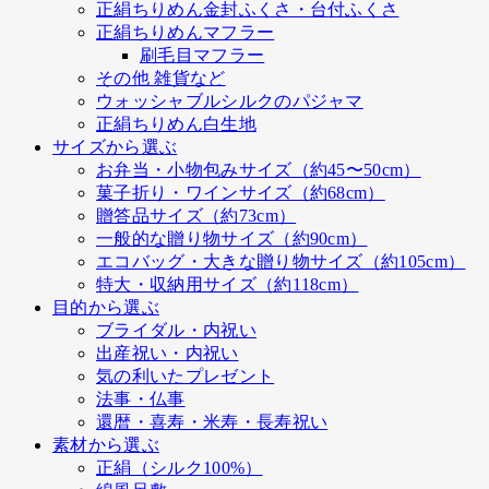
正絹ちりめん金封ふくさ・台付ふくさ
正絹ちりめんマフラー
刷毛目マフラー
その他 雑貨など
ウォッシャブルシルクのパジャマ
正絹ちりめん白生地
サイズから選ぶ
お弁当・小物包みサイズ（約45〜50cm）
菓子折り・ワインサイズ（約68cm）
贈答品サイズ（約73cm）
一般的な贈り物サイズ（約90cm）
エコバッグ・大きな贈り物サイズ（約105cm）
特大・収納用サイズ（約118cm）
目的から選ぶ
ブライダル・内祝い
出産祝い・内祝い
気の利いたプレゼント
法事・仏事
還暦・喜寿・米寿・長寿祝い
素材から選ぶ
正絹（シルク100%）