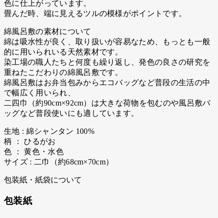
色に仕上がっています。
畳んだ時、端に見えるツルの模様がポイントです。
綿風呂敷の素材について
綿は吸水性が良く、取り扱いが容易なため、もっとも一般
的に用いられいる天然素材です。
染工場の職人たちと何度も繰り返し、発色の良さの研究を
重ねたこだわりの綿風呂敷です。
綿風呂敷はお弁当包みからエコバッグなど普段の生活の中
で幅広く用いられ、
二四巾（約90cm×92cm）は大きな荷物を包むのや風呂敷バ
ッグなど普段使いにも適しています。
生地 : 綿シャンタン 100%
柄 ： ひるがお
色 ： 黄色・水色
サイズ : 二巾（約68cm×70cm）
包装紙・紙袋について
包装紙